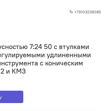
+79103239085
сностью 7:24 50 с втулками
егулируемыми удлиненными
инструмента с коническим
2 и КМ3
у