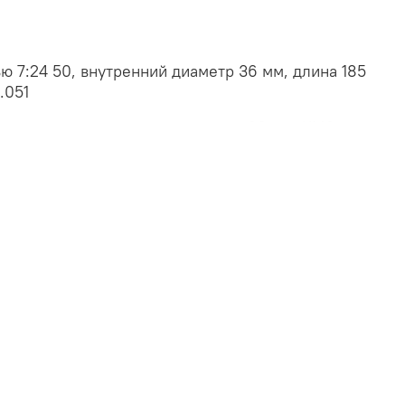
ью 7:24 50, внутренний диаметр 36 мм, длина 185
.051
гулируемая удлиненная, диаметр 36 мм, КМ2,
гулируемая удлиненная, диаметр 36 мм, КМ3,