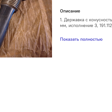
Описание
1. Державка с конусност
мм, исполнение 3, 191.112
2. Втулка переходная ре
Показать полностью
длина 210 мм, 6105-7009
3. Втулка переходная ре
длина 240 мм, 6105-7010